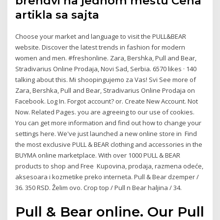
brendvi na jednom mestu Cena
artikla sa sajta
Choose your market and language to visit the PULL&BEAR
website. Discover the latest trends in fashion for modern
women and men. #freshonline. Zara, Bershka, Pull and Bear,
Stradivarius Online Prodaja, Novi Sad, Serbia. 6570 likes · 140
talking about this. Mi shoopingujemo za Vas! Svi See more of
Zara, Bershka, Pull and Bear, Stradivarius Online Prodaja on
Facebook. Log In. Forgot account? or. Create New Account. Not
Now. Related Pages. you are agreeing to our use of cookies.
You can get more information and find out how to change your
settings here. We've just launched a new online store in Find
the most exclusive PULL & BEAR clothing and accessories in the
BUYMA online marketplace. With over 1000 PULL & BEAR
products to shop and Free Kupovina, prodaja, razmena odeće,
aksesoara i kozmetike preko interneta. Pull & Bear dzemper /
36. 350 RSD. Želim ovo. Crop top / Pull n Bear haljina / 34.
Pull & Bear online. Our Pull