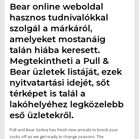
Bear online weboldal
hasznos tudnivalókkal
szolgál a márkáról,
amelyeket mostanáig
talán hiába keresett.
Megtekintheti a Pull &
Bear üzletek listáját, ezek
nyitvatartási idejét, sőt
térképet is talál a
lakóhelyéhez legközelebb
eső üzletekről.
Pull and Bear Serbia has fresh new arrivals to knock your
socks off as we get ready to change seasons. The