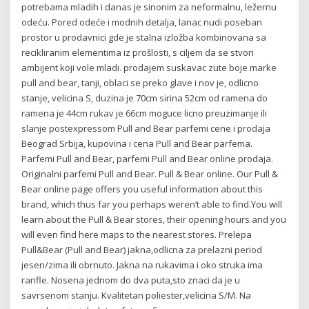
potrebama mladih i danas je sinonim za neformalnu, ležernu
odeću. Pored odeće i modnih detalja, lanac nudi poseban
prostor u prodavnici gde je stalna izložba kombinovana sa
recikliranim elementima iz prošlosti, s ciljem da se stvori
ambijent koji vole mladi. prodajem suskavac zute boje marke
pull and bear, tanji, oblaci se preko glave i nov je, odlicno
stanje, velicina S, duzina je 70cm sirina 52cm od ramena do
ramena je 44cm rukav je 66cm moguce licno preuzimanje ili
slanje postexpressom Pull and Bear parfemi cene i prodaja
Beograd Srbija, kupovina i cena Pull and Bear parfema.
Parfemi Pull and Bear, parfemi Pull and Bear online prodaja.
Originalni parfemi Pull and Bear. Pull & Bear online. Our Pull &
Bear online page offers you useful information about this
brand, which thus far you perhaps weren’t able to find.You will
learn about the Pull & Bear stores, their opening hours and you
will even find here maps to the nearest stores. Prelepa
Pull&Bear (Pull and Bear) jakna,odlicna za prelazni period
jesen/zima ili obrnuto. Jakna na rukavima i oko struka ima
ranfle. Nosena jednom do dva puta,sto znaci da je u
savrsenom stanju. Kvalitetan poliester,velicina S/M. Na