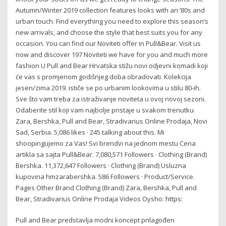
Autumn/Winter 2019 collection features looks with an ‘80s and
urban touch. Find everything you need to explore this season’s
new arrivals, and choose the style that best suits you for any
occasion. You can find our Noviteti offer in Pull&Bear. Visit us
now and discover 197 Noviteti we have for you and much more
fashion U Pull and Bear Hrvatska stižu novi odjevni komadi koji
će vas s promjenom godišnjeg doba obradovati. Kolekcija
jesen/zima 2019. ističe se po urbanim lookovima u stilu 80-ih.
Sve što vam treba za istraživanje noviteta u ovoj novoj sezoni.
Odaberite stil koji vam najbolje pristaje u svakom trenutku.
Zara, Bershka, Pull and Bear, Stradivarius Online Prodaja, Novi
Sad, Serbia. 5,086 likes · 245 talking about this. Mi
shoopingujemo za Vas! Svi brendvi na jednom mestu Cena
artikla sa sajta Pull&Bear. 7,080,571 Followers · Clothing (Brand)
Bershka. 11,372,647 Followers · Clothing (Brand) Usluzna
kupovina hmzarabershka. 586 Followers · Product/Service.
Pages Other Brand Clothing (Brand) Zara, Bershka, Pull and
Bear, Stradivarius Online Prodaja Videos Oysho: https:
Pull and Bear predstavlja modni koncept prilagođen