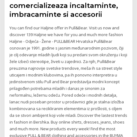
comercializeaza incaltaminte,
imbracaminte si accesorii
You can find our Haljine offer in Pull&Bear. Visit us now and
discover 139 Haljine we have for you and much more fashion
Haljine - Odjeća - Žene - PULL&BEAR Hrvatska Pull&Bear
osnovan je 1991. godine s jasnim međunarodnim pozivom, čiji
je cilj odevanje mladih ljudi koji su predani svom okruženju i koji
žele izbeći stereotipe, živeti u zajednici. Za njih, Pull&Bear
preuzima najnovije svetske trendove, meša ih sa street style
uticajem i modnim klubovima, pa ih ponovno interpretira u
jedinstvenom stilu Pull and Bear predstavlja modni koncept
prilagođen potrebama mladih i danas je sinonim za
neformalnu, ležernu odeću. Pored odeće i modnih detalja,
lanac nudi poseban prostor u prodavnici gde je stalna izložba
kombinovana sa recikliranim elementima iz prošlosti, s ciljem
da se stvori ambijent koji vole mladi. Discover the lastest trends
in fashion in Bershka. Buy online shirts, dresses, jeans, shoes
and much more. New products every week! Find the most
exclusive PULL & BEAR clothing and accessories in the BUYMA