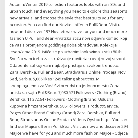
Autumn/Winter 2019 collection features looks with an ‘80s and
urban touch. Find everything you need to explore this season’s
new arrivals, and choose the style that best suits you for any
occasion. You can find our Noviteti offer in Pull&Bear. Visit us
now and discover 197 Noviteti we have for you and much more
fashion U Pull and Bear Hrvatska stižu novi odjevni komadi koji
će vas s promjenom godišnjeg doba obradovati. Kolekcija
jesen/zima 2019. ističe se po urbanim lookovima u stilu 80-ih.
Sve što vam treba za istraživanje noviteta u ovoj novoj sezoni.
Odaberite stil koji vam najbolje pristaje u svakom trenutku.
Zara, Bershka, Pull and Bear, Stradivarius Online Prodaja, Novi
Sad, Serbia. 5,086 likes · 245 talking about this. Mi
shoopingujemo za Vas! Svi brendvi na jednom mestu Cena
artikla sa sajta Pull&Bear. 7,080,571 Followers · Clothing (Brand)
Bershka. 11,372,647 Followers · Clothing (Brand) Usluzna
kupovina hmzarabershka. 586 Followers · Product/Service.
Pages Other Brand Clothing (Brand) Zara, Bershka, Pull and
Bear, Stradivarius Online Prodaja Videos Oysho: https: You can
find our Majice offer in Pull&Bear. Visit us now and discover 294
Majice we have for you and much more fashion Majice - Odjeća