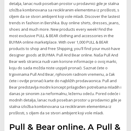
detalja, lanac nudi poseban prostor u prodavnici gde je stalna
izložba kombinovana sa recikliranim elementima iz prošlosti, s
ciljem da se stvori ambijent koji vole mladi. Discover the lastest
trends in fashion in Bershka. Buy online shirts, dresses, jeans,
shoes and much more. New products every week! Find the
most exclusive PULL & BEAR clothing and accessories in the
BUYMA online marketplace. With over 1,000 PULL & BEAR
products to shop and Free Shipping, you'll find your must-have
designer goods at BUYMA. Pull And Bear online. Naša Pull And
Bear web stranica nudi vam korisne informacije o ovoj marki,
koju do sada možda niste uspjeli pronaći. Saznat ćete o
trgovinama Pull And Bear, njihovom radnom vremenu, a čak
ćete i ovdje pronaći karte do najbližih prodavaonica. Pull and
Bear predstavlja modni koncept prilagođen potrebama mladih i
danas je sinonim za neformalnu, ležernu odeću. Pored odeće i
modnih detalja, lanac nudi poseban prostor u prodavnici gde je
stalna izložba kombinovana sa recikliranim elementima iz
prošlosti, s ciljem da se stvori ambijent koji vole mladi.
Pull & Bear online. A Pull &