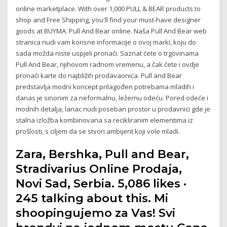
online marketplace. With over 1,000 PULL & BEAR products to
shop and Free Shipping, you'll find your must-have designer
goods at BUYMA. Pull And Bear online. Naša Pull And Bear web
stranica nudi vam korisne informacije o ovoj marki, koju do
sada možda niste uspjeli pronaći. Saznat ćete o trgovinama
Pull And Bear, njihovom radnom vremenu, a čak ćete i ovdje
pronaći karte do najbližih prodavaonica. Pull and Bear
predstavlja modni koncept prilagođen potrebama mladih i
danas je sinonim za neformalnu, ležernu odeću. Pored odeće i
modnih detalja, lanac nudi poseban prostor u prodavnici gde je
stalna izložba kombinovana sa recikliranim elementima iz
prošlosti, s ciljem da se stvori ambijent koji vole mladi.
Zara, Bershka, Pull and Bear,
Stradivarius Online Prodaja,
Novi Sad, Serbia. 5,086 likes ·
245 talking about this. Mi
shoopingujemo za Vas! Svi